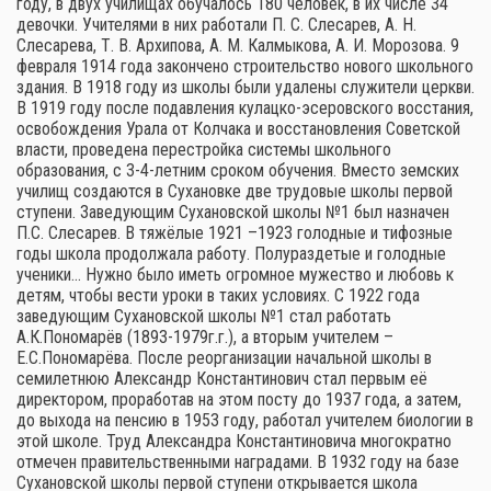
году, в двух училищах обучалось 180 человек, в их числе 34
девочки. Учителями в них работали П. С. Слесарев, А. Н.
Слесарева, Т. В. Архипова, А. М. Калмыкова, А. И. Морозова. 9
февраля 1914 года закончено строительство нового школьного
здания. В 1918 году из школы были удалены служители церкви.
В 1919 году после подавления кулацко-эсеровского восстания,
освобождения Урала от Колчака и восстановления Советской
власти, проведена перестройка системы школьного
образования, с 3-4-летним сроком обучения. Вместо земских
училищ создаются в Сухановке две трудовые школы первой
ступени. Заведующим Сухановской школы №1 был назначен
П.С. Слесарев. В тяжёлые 1921 –1923 голодные и тифозные
годы школа продолжала работу. Полураздетые и голодные
ученики… Нужно было иметь огромное мужество и любовь к
детям, чтобы вести уроки в таких условиях. С 1922 года
заведующим Сухановской школы №1 стал работать
А.К.Пономарёв (1893-1979г.г.), а вторым учителем –
Е.С.Пономарёва. После реорганизации начальной школы в
семилетнюю Александр Константинович стал первым её
директором, проработав на этом посту до 1937 года, а затем,
до выхода на пенсию в 1953 году, работал учителем биологии в
этой школе. Труд Александра Константиновича многократно
отмечен правительственными наградами. В 1932 году на базе
Сухановской школы первой ступени открывается школа