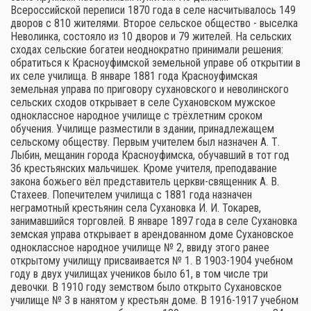
Всероссийской переписи 1870 года в селе насчитывалось 149
дворов с 810 жителями. Второе сельское общество - выселка
Неволинка, состояло из 10 дворов и 79 жителей. На сельских
сходах сельские богатеи неоднократно принимали решения:
обратиться к Красноуфимской земельной управе об открытии в
их селе училища. В январе 1881 года Красноуфимская
земельная управа по приговору сухановского и неволинского
сельских сходов открывает в селе Сухановском мужское
одноклассное народное училище с трёхлетним сроком
обучения. Училище разместили в здании, принадлежащем
сельскому обществу. Первым учителем был назначен А. Т.
Лыбин, мещанин города Красноуфимска, обучавший в тот год
36 крестьянских мальчишек. Кроме учителя, преподавание
закона божьего вёл представитель церкви-священник А. В.
Стахеев. Попечителем училища с 1881 года назначен
неграмотный крестьянин села Сухановка И. И. Токарев,
занимавшийся торговлей. В январе 1897 года в селе Сухановка
земская управа открывает в арендованном доме Сухановское
одноклассное народное училище № 2, ввиду этого ранее
открытому училищу присваивается № 1. В 1903-1904 учебном
году в двух училищах учеников было 61, в том числе три
девочки. В 1910 году земством было открыто Сухановское
училище № 3 в нанятом у крестьян доме. В 1916-1917 учебном