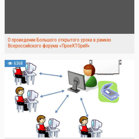
О проведении Большого открытого урока в рамках
Всероссийского форума «ПроеКТОриЯ»
6368