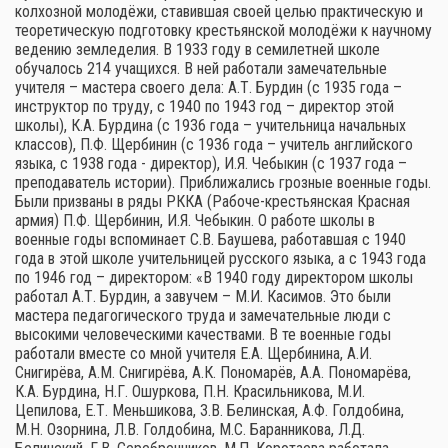
колхозной молодёжи, ставившая своей целью практическую и
теоретическую подготовку крестьянской молодёжи к научному
ведению земледелия. В 1933 году в семилетней школе
обучалось 214 учащихся. В ней работали замечательные
учителя – мастера своего дела: А.Т. Бурдин (с 1935 года –
инструктор по труду, с 1940 по 1943 год – директор этой
школы), К.А. Бурдина (с 1936 года – учительница начальных
классов), П.Ф. Щербинин (с 1936 года – учитель английского
языка, с 1938 года - директор), И.Я. Чебыкин (с 1937 года –
преподаватель истории). Приближались грозные военные годы.
Были призваны в ряды РККА (Рабоче-крестьянская Красная
армия) П.Ф. Щербинин, И.Я. Чебыкин. О работе школы в
военные годы вспоминает С.В. Баушева, работавшая с 1940
года в этой школе учительницей русского языка, а с 1943 года
по 1946 год – директором: «В 1940 году директором школы
работал А.Т. Бурдин, а завучем – М.И. Касимов. Это были
мастера педагогического труда и замечательные люди с
высокими человеческими качествами. В те военные годы
работали вместе со мной учителя Е.А. Щербинина, А.И.
Снигирёва, А.М. Снигирёва, А.К. Пономарёв, А.А. Пономарёва,
К.А. Бурдина, Н.Г. Ошуркова, П.Н. Красильникова, М.И.
Цепилова, Е.Т. Меньшикова, З.В. Белинская, А.Ф. Голдобина,
М.Н. Озорнина, Л.В. Голдобина, М.С. Баранникова, Л.Д.