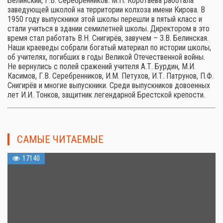
Белинский, Г.В. Серебренников. М.П. Коротаева работала
заведующей школой на территории колхоза имени Кирова. В
1950 году выпускники этой школы перешли в пятый класс и
стали учиться в здании семилетней школы. Директором в это
время стал работать В.Н. Снигирёв, завучем – З.В. Белинская.
Наши краеведы собрали богатый материал по истории школы,
об учителях, погибших в годы Великой Отечественной войны.
Не вернулись с полей сражений учителя А.Т. Бурдин, М.И.
Касимов, Г.В. Серебренников, И.М. Петухов, И.Т. Патрунов, П.Ф.
Снигирёв и многие выпускники. Среди выпускников довоенных
лет И.И. Тонков, защитник легендарной Брестской крепости.
САМЫЕ ЧИТАЕМЫЕ
17140