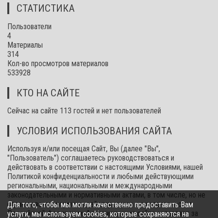
СТАТИСТИКА
Пользователи
4
Материалы
314
Кол-во просмотров материалов
533928
КТО НА САЙТЕ
Сейчас на сайте 113 гостей и нет пользователей
УСЛОВИЯ ИСПОЛЬЗОВАНИЯ САЙТА
Используя и/или посещая Сайт, Вы (далее "Вы",
"Пользователь") соглашаетесь руководствоваться и
действовать в соответствии с настоящими Условиями, нашей
Политикой конфиденциальности и любыми действующими
региональными, национальными и международными
законодательными и нормативными актами, в том числе, но не
ограничиваясь, нормами действующего законодательства
Для того, чтобы мы могли качественно предоставить Вам
Российской Федерации. Администрация сайта оставляет за
услуги, мы используем cookies, которые сохраняются на