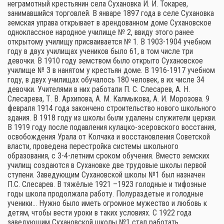
неграмотный крестьянин села Сухановка И. И. Токарев,
занимавшийся торговлей. В январе 1897 года в селе Сухановка
земская управа открывает в арендованном доме Сухановское
одноклассное народное училище № 2, ввиду этого ранее
открытому училищу присваивается № 1. В 1903-1904 учебном
году в двух училищах учеников было 61, в том числе три
девочки. В 1910 году земством было открыто Сухановское
училище № 3 в нанятом у крестьян доме. В 1916-1917 учебном
году, в двух училищах обучалось 180 человек, в их числе 34
девочки. Учителями в них работали П. С. Слесарев, А. Н.
Слесарева, Т. В. Архипова, А. М. Калмыкова, А. И. Морозова. 9
февраля 1914 года закончено строительство нового школьного
здания. В 1918 году из школы были удалены служители церкви.
В 1919 году после подавления кулацко-эсеровского восстания,
освобождения Урала от Колчака и восстановления Советской
власти, проведена перестройка системы школьного
образования, с 3-4-летним сроком обучения. Вместо земских
училищ создаются в Сухановке две трудовые школы первой
ступени. Заведующим Сухановской школы №1 был назначен
П.С. Слесарев. В тяжёлые 1921 –1923 голодные и тифозные
годы школа продолжала работу. Полураздетые и голодные
ученики… Нужно было иметь огромное мужество и любовь к
детям, чтобы вести уроки в таких условиях. С 1922 года
заведующим Сухановской школы №1 стал работать