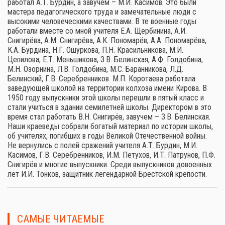
работал А.Т. Бурдин, а завучем – М.И. Касимов. Это были
мастера педагогического труда и замечательные люди с
высокими человеческими качествами. В те военные годы
работали вместе со мной учителя Е.А. Щербинина, А.И.
Снигирёва, А.М. Снигирёва, А.К. Пономарёв, А.А. Пономарёва,
К.А. Бурдина, Н.Г. Ошуркова, П.Н. Красильникова, М.И.
Цепилова, Е.Т. Меньшикова, З.В. Белинская, А.Ф. Голдобина,
М.Н. Озорнина, Л.В. Голдобина, М.С. Баранникова, Л.Д.
Белинский, Г.В. Серебренников. М.П. Коротаева работала
заведующей школой на территории колхоза имени Кирова. В
1950 году выпускники этой школы перешли в пятый класс и
стали учиться в здании семилетней школы. Директором в это
время стал работать В.Н. Снигирёв, завучем – З.В. Белинская.
Наши краеведы собрали богатый материал по истории школы,
об учителях, погибших в годы Великой Отечественной войны.
Не вернулись с полей сражений учителя А.Т. Бурдин, М.И.
Касимов, Г.В. Серебренников, И.М. Петухов, И.Т. Патрунов, П.Ф.
Снигирёв и многие выпускники. Среди выпускников довоенных
лет И.И. Тонков, защитник легендарной Брестской крепости.
САМЫЕ ЧИТАЕМЫЕ