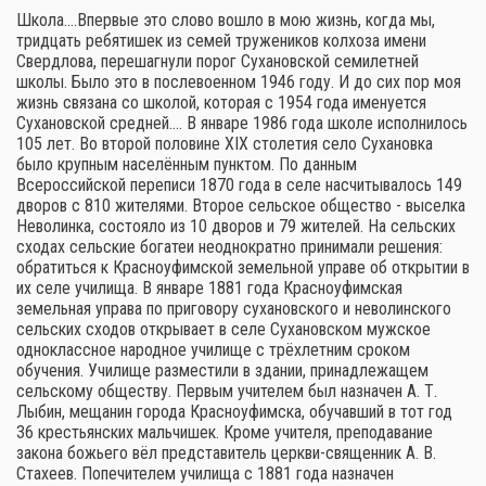
Школа.…Впервые это слово вошло в мою жизнь, когда мы,
тридцать ребятишек из семей тружеников колхоза имени
Свердлова, перешагнули порог Сухановской семилетней
школы. Было это в послевоенном 1946 году. И до сих пор моя
жизнь связана со школой, которая с 1954 года именуется
Сухановской средней.… В январе 1986 года школе исполнилось
105 лет. Во второй половине XIX столетия село Сухановка
было крупным населённым пунктом. По данным
Всероссийской переписи 1870 года в селе насчитывалось 149
дворов с 810 жителями. Второе сельское общество - выселка
Неволинка, состояло из 10 дворов и 79 жителей. На сельских
сходах сельские богатеи неоднократно принимали решения:
обратиться к Красноуфимской земельной управе об открытии в
их селе училища. В январе 1881 года Красноуфимская
земельная управа по приговору сухановского и неволинского
сельских сходов открывает в селе Сухановском мужское
одноклассное народное училище с трёхлетним сроком
обучения. Училище разместили в здании, принадлежащем
сельскому обществу. Первым учителем был назначен А. Т.
Лыбин, мещанин города Красноуфимска, обучавший в тот год
36 крестьянских мальчишек. Кроме учителя, преподавание
закона божьего вёл представитель церкви-священник А. В.
Стахеев. Попечителем училища с 1881 года назначен