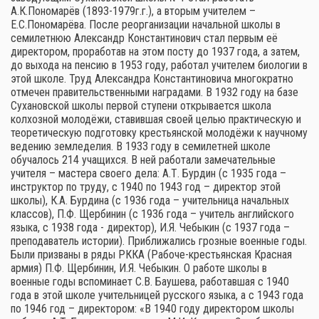
А.К.Пономарёв (1893-1979г.г.), а вторым учителем –
Е.С.Пономарёва. После реорганизации начальной школы в
семилетнюю Александр Константинович стал первым её
директором, проработав на этом посту до 1937 года, а затем,
до выхода на пенсию в 1953 году, работал учителем биологии в
этой школе. Труд Александра Константиновича многократно
отмечен правительственными наградами. В 1932 году на базе
Сухановской школы первой ступени открывается школа
колхозной молодёжи, ставившая своей целью практическую и
теоретическую подготовку крестьянской молодёжи к научному
ведению земледелия. В 1933 году в семилетней школе
обучалось 214 учащихся. В ней работали замечательные
учителя – мастера своего дела: А.Т. Бурдин (с 1935 года –
инструктор по труду, с 1940 по 1943 год – директор этой
школы), К.А. Бурдина (с 1936 года – учительница начальных
классов), П.Ф. Щербинин (с 1936 года – учитель английского
языка, с 1938 года - директор), И.Я. Чебыкин (с 1937 года –
преподаватель истории). Приближались грозные военные годы.
Были призваны в ряды РККА (Рабоче-крестьянская Красная
армия) П.Ф. Щербинин, И.Я. Чебыкин. О работе школы в
военные годы вспоминает С.В. Баушева, работавшая с 1940
года в этой школе учительницей русского языка, а с 1943 года
по 1946 год – директором: «В 1940 году директором школы