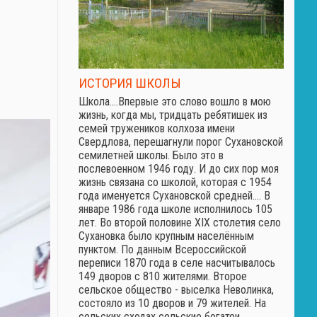
ИСТОРИЯ ШКОЛЫ
Школа.…Впервые это слово вошло в мою
жизнь, когда мы, тридцать ребятишек из
семей тружеников колхоза имени
Свердлова, перешагнули порог Сухановской
семилетней школы. Было это в
послевоенном 1946 году. И до сих пор моя
жизнь связана со школой, которая с 1954
года именуется Сухановской средней.… В
январе 1986 года школе исполнилось 105
лет. Во второй половине XIX столетия село
Сухановка было крупным населённым
пунктом. По данным Всероссийской
переписи 1870 года в селе насчитывалось
149 дворов с 810 жителями. Второе
сельское общество - выселка Неволинка,
состояло из 10 дворов и 79 жителей. На
сельских сходах сельские богатеи