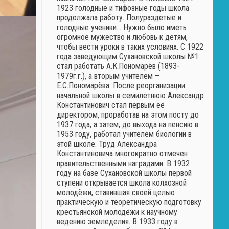
1923 голодные и тифозные годы школа
продолжала работу. Полураздетые и
голодные ученики… Нужно было иметь
огромное мужество и любовь к детям,
чтобы вести уроки в таких условиях. С 1922
года заведующим Сухановской школы №1
стал работать А.К.Пономарёв (1893-
1979г.г.), а вторым учителем –
Е.С.Пономарёва. После реорганизации
начальной школы в семилетнюю Александр
Константинович стал первым её
директором, проработав на этом посту до
1937 года, а затем, до выхода на пенсию в
1953 году, работал учителем биологии в
этой школе. Труд Александра
Константиновича многократно отмечен
правительственными наградами. В 1932
году на базе Сухановской школы первой
ступени открывается школа колхозной
молодёжи, ставившая своей целью
практическую и теоретическую подготовку
крестьянской молодёжи к научному
ведению земледелия. В 1933 году в