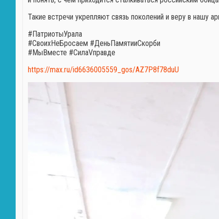
Такие встречи укрепляют связь поколений и веру в нашу а
#ПатриотыУрала
#СвоихНеБросаем #ДеньПамятииСкорби
#МыВместе #СилаVправде
https://max.ru/id6636005559_gos/AZ7P8f78duU