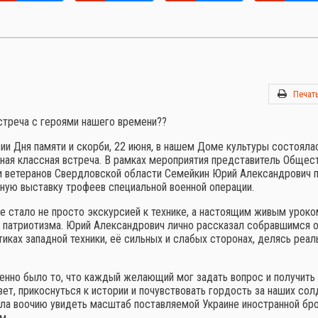
Печат
стреча с героями нашего времени??
ии Дня памяти и скорби, 22 июня, в нашем Доме культуры состояла
ьная классная встреча. В рамках мероприятия представитель Общес
и ветеранов Свердловской области Семейкин Юрий Александрович 
ьную выставку трофеев специальной военной операции.
е стало не просто экскурсией к технике, а настоящим живым уроко
 патриотизма. Юрий Александрович лично рассказал собравшимся 
тиках западной техники, её сильных и слабых сторонах, делясь реа
енно было то, что каждый желающий мог задать вопрос и получить 
вет, прикоснуться к истории и почувствовать гордость за наших сол
ла воочию увидеть масштаб поставляемой Украине иностранной бр
м.