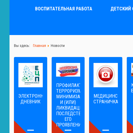
ВОСПИТАТЕЛЬНАЯ РАБОТА
ДЕТСКИЙ 
Вы здесь:
Главная
Новости
ПРОФИЛАКТИКА
ТЕРРОРИЗМА,
ЭЛЕКТРОННЫЙ
МЕДИЦИНСКАЯ
МИНИМИЗАЦИЯ
ДНЕВНИК
СТРАНИЧКА
И (ИЛИ)
ЛИКВИДАЦИЯ
ПОСЛЕДСТВИЙ
ЕГО
ПРОЯВЛЕНИЙ