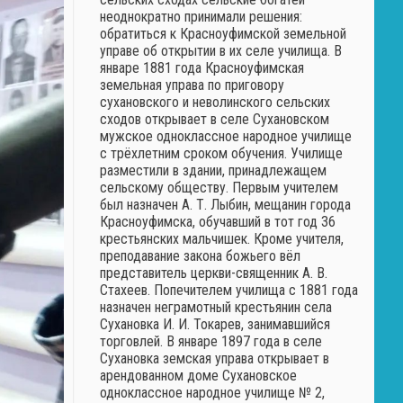
неоднократно принимали решения:
обратиться к Красноуфимской земельной
управе об открытии в их селе училища. В
январе 1881 года Красноуфимская
земельная управа по приговору
сухановского и неволинского сельских
сходов открывает в селе Сухановском
мужское одноклассное народное училище
с трёхлетним сроком обучения. Училище
разместили в здании, принадлежащем
сельскому обществу. Первым учителем
был назначен А. Т. Лыбин, мещанин города
Красноуфимска, обучавший в тот год 36
крестьянских мальчишек. Кроме учителя,
преподавание закона божьего вёл
представитель церкви-священник А. В.
Стахеев. Попечителем училища с 1881 года
назначен неграмотный крестьянин села
Сухановка И. И. Токарев, занимавшийся
торговлей. В январе 1897 года в селе
Сухановка земская управа открывает в
арендованном доме Сухановское
одноклассное народное училище № 2,