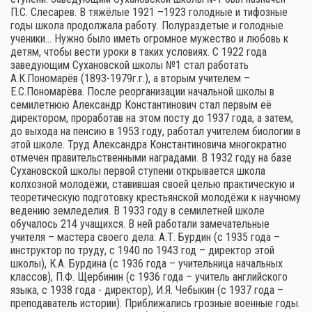
П.С. Слесарев. В тяжёлые 1921 –1923 голодные и тифозные
годы школа продолжала работу. Полураздетые и голодные
ученики… Нужно было иметь огромное мужество и любовь к
детям, чтобы вести уроки в таких условиях. С 1922 года
заведующим Сухановской школы №1 стал работать
А.К.Пономарёв (1893-1979г.г.), а вторым учителем –
Е.С.Пономарёва. После реорганизации начальной школы в
семилетнюю Александр Константинович стал первым её
директором, проработав на этом посту до 1937 года, а затем,
до выхода на пенсию в 1953 году, работал учителем биологии в
этой школе. Труд Александра Константиновича многократно
отмечен правительственными наградами. В 1932 году на базе
Сухановской школы первой ступени открывается школа
колхозной молодёжи, ставившая своей целью практическую и
теоретическую подготовку крестьянской молодёжи к научному
ведению земледелия. В 1933 году в семилетней школе
обучалось 214 учащихся. В ней работали замечательные
учителя – мастера своего дела: А.Т. Бурдин (с 1935 года –
инструктор по труду, с 1940 по 1943 год – директор этой
школы), К.А. Бурдина (с 1936 года – учительница начальных
классов), П.Ф. Щербинин (с 1936 года – учитель английского
языка, с 1938 года - директор), И.Я. Чебыкин (с 1937 года –
преподаватель истории). Приближались грозные военные годы.