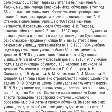
сельскому обществу. Первым учителем был назначен А. Т.
Лыбин, мещанин города Красноуфимска, обучавший в тот год
36 крестьянских мальчишек. Кроме учителя, преподавание
закона божьего вёл представитель церкви-священник А. В.
Стахеев. Попечителем училища с 1881 года назначен
неграмотный крестьянин села Сухановка И. И. Токарев,
занимавшийся торговлей. В январе 1897 года в селе Сухановка
земская управа открывает в арендованном доме Сухановское
одноклассное народное училище № 2, ввиду этого ранее
открытому училищу присваивается № 1. В 1903-1904 учебном
году в двух училищах учеников было 61, в том числе три
девочки. В 1910 году земством было открыто Сухановское
училище № 3 в нанятом у крестьян доме. В 1916-1917 учебном
году, в двух училищах обучалось 180 человек, в их числе 34
девочки. Учителями в них работали П. С. Слесарев, А. Н.
Слесарева, Т. В. Архипова, А. М. Калмыкова, А. И. Морозова. 9
февраля 1914 года закончено строительство нового школьного
здания. В 1918 году из школы были удалены служители церкви.
В 1919 году после подавления кулацко-эсеровского восстания,
освобождения Урала от Колчака и восстановления Советской
власти, проведена перестройка системы школьного
образования, с 3-4-летним сроком обучения. Вместо земских
училищ создаются в Сухановке две трудовые школы первой
ступени. Заведующим Сухановской школы №1 был назначен