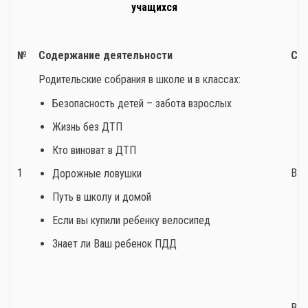
учащихся
№
Содержание деятельности
Ср
Родительские собрания в школе и в классах:
Безопасность детей – забота взрослых
Жизнь без ДТП
Кто виноват в ДТП
1
В т
Дорожные ловушки
Путь в школу и домой
Если вы купили ребенку велосипед
Знает ли Ваш ребенок ПДД
В т