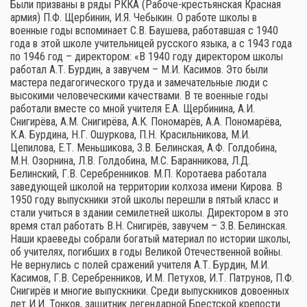
Были призваны в ряды РККА (Рабоче-крестьянская Красная
армия) П.Ф. Щербинин, И.Я. Чебыкин. О работе школы в
военные годы вспоминает С.В. Баушева, работавшая с 1940
года в этой школе учительницей русского языка, а с 1943 года
по 1946 год – директором: «В 1940 году директором школы
работал А.Т. Бурдин, а завучем – М.И. Касимов. Это были
мастера педагогического труда и замечательные люди с
высокими человеческими качествами. В те военные годы
работали вместе со мной учителя Е.А. Щербинина, А.И.
Снигирёва, А.М. Снигирёва, А.К. Пономарёв, А.А. Пономарёва,
К.А. Бурдина, Н.Г. Ошуркова, П.Н. Красильникова, М.И.
Цепилова, Е.Т. Меньшикова, З.В. Белинская, А.Ф. Голдобина,
М.Н. Озорнина, Л.В. Голдобина, М.С. Баранникова, Л.Д.
Белинский, Г.В. Серебренников. М.П. Коротаева работала
заведующей школой на территории колхоза имени Кирова. В
1950 году выпускники этой школы перешли в пятый класс и
стали учиться в здании семилетней школы. Директором в это
время стал работать В.Н. Снигирёв, завучем – З.В. Белинская.
Наши краеведы собрали богатый материал по истории школы,
об учителях, погибших в годы Великой Отечественной войны.
Не вернулись с полей сражений учителя А.Т. Бурдин, М.И.
Касимов, Г.В. Серебренников, И.М. Петухов, И.Т. Патрунов, П.Ф.
Снигирёв и многие выпускники. Среди выпускников довоенных
лет И.И. Тонков, защитник легендарной Брестской крепости.