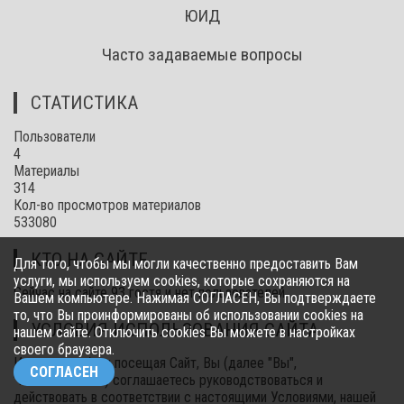
ЮИД
Часто задаваемые вопросы
СТАТИСТИКА
Пользователи
4
Материалы
314
Кол-во просмотров материалов
533080
КТО НА САЙТЕ
Для того, чтобы мы могли качественно предоставить Вам
услуги, мы используем cookies, которые сохраняются на
Сейчас на сайте 93 гостя и нет пользователей
Вашем компьютере. Нажимая СОГЛАСЕН, Вы подтверждаете
то, что Вы проинформированы об использовании cookies на
УСЛОВИЯ ИСПОЛЬЗОВАНИЯ САЙТА
нашем сайте. Отключить cookies Вы можете в настройках
своего браузера.
Используя и/или посещая Сайт, Вы (далее "Вы",
СОГЛАСЕН
"Пользователь") соглашаетесь руководствоваться и
действовать в соответствии с настоящими Условиями, нашей