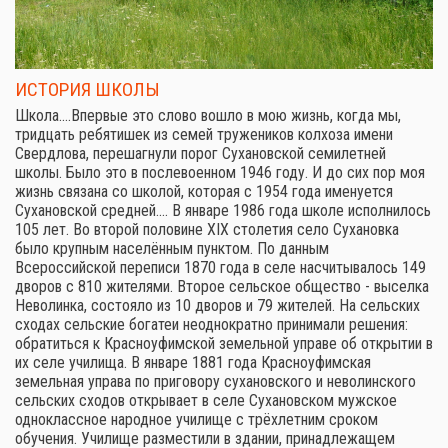
ИСТОРИЯ ШКОЛЫ
Школа.…Впервые это слово вошло в мою жизнь, когда мы,
тридцать ребятишек из семей тружеников колхоза имени
Свердлова, перешагнули порог Сухановской семилетней
школы. Было это в послевоенном 1946 году. И до сих пор моя
жизнь связана со школой, которая с 1954 года именуется
Сухановской средней.… В январе 1986 года школе исполнилось
105 лет. Во второй половине XIX столетия село Сухановка
было крупным населённым пунктом. По данным
Всероссийской переписи 1870 года в селе насчитывалось 149
дворов с 810 жителями. Второе сельское общество - выселка
Неволинка, состояло из 10 дворов и 79 жителей. На сельских
сходах сельские богатеи неоднократно принимали решения:
обратиться к Красноуфимской земельной управе об открытии в
их селе училища. В январе 1881 года Красноуфимская
земельная управа по приговору сухановского и неволинского
сельских сходов открывает в селе Сухановском мужское
одноклассное народное училище с трёхлетним сроком
обучения. Училище разместили в здании, принадлежащем