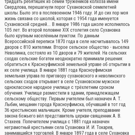
тридцать ребятишек из семей тружеников колхоза имени
Свердлова, перешагнули порог Сухановской семилетней
школы. Было это в послевоенном 1946 году. И до сих пор моя
жизнь связана со школой, которая с 1954 года именуется
Сухановской средней.… В январе 1986 года школе исполнилось
105 лет. Во второй половине XIX столетия село Сухановка
было крупным населённым пунктом. По данным
Всероссийской переписи 1870 года в селе насчитывалось 149
дворов с 810 жителями. Второе сельское общество - выселка
Неволинка, состояло из 10 дворов и 79 жителей. На сельских
сходах сельские богатеи неоднократно принимали решения:
обратиться к Красноуфимской земельной управе об открытии в
их селе училища. В январе 1881 года Красноуфимская
земельная управа по приговору сухановского и неволинского
сельских сходов открывает в селе Сухановском мужское
одноклассное народное училище с трёхлетним сроком
обучения. Училище разместили в здании, принадлежащем
сельскому обществу. Первым учителем был назначен А. Т.
Лыбин, мещанин города Красноуфимска, обучавший в тот год
36 крестьянских мальчишек. Кроме учителя, преподавание
закона божьего вёл представитель церкви-священник А. В.
Стахеев. Попечителем училища с 1881 года назначен
неграмотный крестьянин села Сухановка И. И. Токарев,
занимавшийся торговлей. В январе 1897 года в селе Сухановка