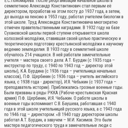
Е.С.Пономарёва. После реорганизации начальной школы в
семилетнюю Александр Константинович стал первым её
директором, проработав на этом посту до 1937 года, а затем,
до выхода на пенсию в 1953 году, работал учителем биологии в
этой школе. Труд Александра Константиновича многократно
отмечен правительственными наградами. В 1932 году на базе
Сухановской школы первой ступени открывается школа
колхозной молодёжи, ставившая своей целью практическую и
теоретическую подготовку крестьянской молодёжи к научному
ведению земледелия. В 1933 году в семилетней школе
обучалось 214 учащихся. В ней работали замечательные
учителя – мастера своего дела: А.Т. Бурдин (с 1935 года –
инструктор по труду, с 1940 по 1943 год – директор этой
школы), К.А. Бурдина (с 1936 года – учительница начальных
классов), П.Ф. Щербинин (с 1936 года – учитель английского
языка, с 1938 года - директор), И.Я. Чебыкин (с 1937 года –
преподаватель истории). Приближались грозные военные годы.
Были призваны в ряды РККА (Рабоче-крестьянская Красная
армия) П.Ф. Щербинин, И.Я. Чебыкин. О работе школы в
военные годы вспоминает С.В. Баушева, работавшая с 1940
года в этой школе учительницей русского языка, а с 1943 года
по 1946 год – директором: «В 1940 году директором школы
работал А.Т. Бурдин, а завучем – М.И. Касимов. Это были
мастера педагогического труда и замечательные люди с