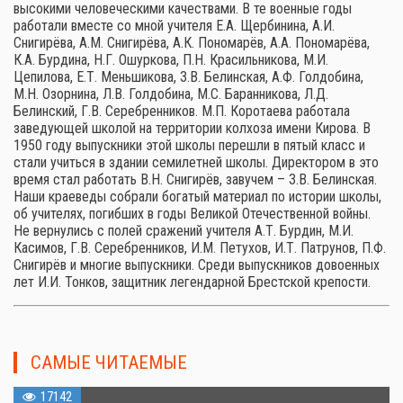
высокими человеческими качествами. В те военные годы
работали вместе со мной учителя Е.А. Щербинина, А.И.
Снигирёва, А.М. Снигирёва, А.К. Пономарёв, А.А. Пономарёва,
К.А. Бурдина, Н.Г. Ошуркова, П.Н. Красильникова, М.И.
Цепилова, Е.Т. Меньшикова, З.В. Белинская, А.Ф. Голдобина,
М.Н. Озорнина, Л.В. Голдобина, М.С. Баранникова, Л.Д.
Белинский, Г.В. Серебренников. М.П. Коротаева работала
заведующей школой на территории колхоза имени Кирова. В
1950 году выпускники этой школы перешли в пятый класс и
стали учиться в здании семилетней школы. Директором в это
время стал работать В.Н. Снигирёв, завучем – З.В. Белинская.
Наши краеведы собрали богатый материал по истории школы,
об учителях, погибших в годы Великой Отечественной войны.
Не вернулись с полей сражений учителя А.Т. Бурдин, М.И.
Касимов, Г.В. Серебренников, И.М. Петухов, И.Т. Патрунов, П.Ф.
Снигирёв и многие выпускники. Среди выпускников довоенных
лет И.И. Тонков, защитник легендарной Брестской крепости.
САМЫЕ ЧИТАЕМЫЕ
17142