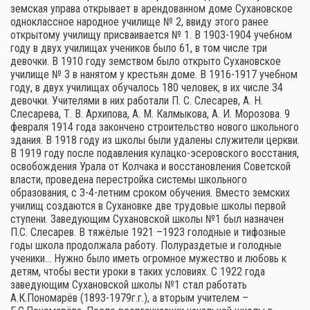
земская управа открывает в арендованном доме Сухановское
одноклассное народное училище № 2, ввиду этого ранее
открытому училищу присваивается № 1. В 1903-1904 учебном
году в двух училищах учеников было 61, в том числе три
девочки. В 1910 году земством было открыто Сухановское
училище № 3 в нанятом у крестьян доме. В 1916-1917 учебном
году, в двух училищах обучалось 180 человек, в их числе 34
девочки. Учителями в них работали П. С. Слесарев, А. Н.
Слесарева, Т. В. Архипова, А. М. Калмыкова, А. И. Морозова. 9
февраля 1914 года закончено строительство нового школьного
здания. В 1918 году из школы были удалены служители церкви.
В 1919 году после подавления кулацко-эсеровского восстания,
освобождения Урала от Колчака и восстановления Советской
власти, проведена перестройка системы школьного
образования, с 3-4-летним сроком обучения. Вместо земских
училищ создаются в Сухановке две трудовые школы первой
ступени. Заведующим Сухановской школы №1 был назначен
П.С. Слесарев. В тяжёлые 1921 –1923 голодные и тифозные
годы школа продолжала работу. Полураздетые и голодные
ученики… Нужно было иметь огромное мужество и любовь к
детям, чтобы вести уроки в таких условиях. С 1922 года
заведующим Сухановской школы №1 стал работать
А.К.Пономарёв (1893-1979г.г.), а вторым учителем –