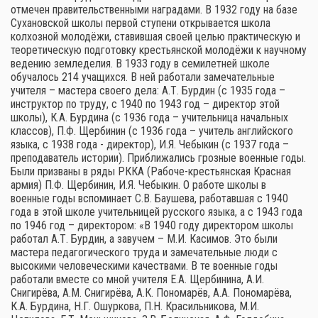
отмечен правительственными наградами. В 1932 году на базе
Сухановской школы первой ступени открывается школа
колхозной молодёжи, ставившая своей целью практическую и
теоретическую подготовку крестьянской молодёжи к научному
ведению земледелия. В 1933 году в семилетней школе
обучалось 214 учащихся. В ней работали замечательные
учителя – мастера своего дела: А.Т. Бурдин (с 1935 года –
инструктор по труду, с 1940 по 1943 год – директор этой
школы), К.А. Бурдина (с 1936 года – учительница начальных
классов), П.Ф. Щербинин (с 1936 года – учитель английского
языка, с 1938 года - директор), И.Я. Чебыкин (с 1937 года –
преподаватель истории). Приближались грозные военные годы.
Были призваны в ряды РККА (Рабоче-крестьянская Красная
армия) П.Ф. Щербинин, И.Я. Чебыкин. О работе школы в
военные годы вспоминает С.В. Баушева, работавшая с 1940
года в этой школе учительницей русского языка, а с 1943 года
по 1946 год – директором: «В 1940 году директором школы
работал А.Т. Бурдин, а завучем – М.И. Касимов. Это были
мастера педагогического труда и замечательные люди с
высокими человеческими качествами. В те военные годы
работали вместе со мной учителя Е.А. Щербинина, А.И.
Снигирёва, А.М. Снигирёва, А.К. Пономарёв, А.А. Пономарёва,
К.А. Бурдина, Н.Г. Ошуркова, П.Н. Красильникова, М.И.