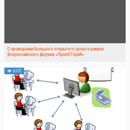
О проведении Большого открытого урока в рамках
Всероссийского форума «ПроеКТОриЯ»
6372