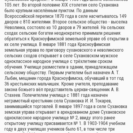
105 лет. Во второй половине XIX столетия село Сухановка
было крупным населённым пунктом. По данным
Всероссийской переписи 1870 года в селе насчитывалось 149
дворов с 810 жителями. Второе сельское общество - выселка
Неволинка, состояло из 10 дворов и 79 жителей. На сельских
сходах сельские богатеи неоднократно принимали решения:
обратиться к Красноуфимской земельной управе об открытии в
их селе училища. В январе 1881 года Красноуфимская
земельная управа по приговору сухановского и неволинского
сельских сходов открывает в селе Сухановском мужское
одноклассное народное училище с трёхлетним сроком
обучения. Училище разместили в здании, принадлежащем
сельскому обществу. Первым учителем был назначен А. Т.
Лыбин, мещанин города Красноуфимска, обучавший в тот год
36 крестьянских мальчишек. Кроме учителя, преподавание
закона божьего вёл представитель церкви-священник А. В.
Стахеев. Попечителем училища с 1881 года назначен
неграмотный крестьянин села Сухановка И. И. Токарев,
занимавшийся торговлей. В январе 1897 года в селе Сухановка
земская управа открывает в арендованном доме Сухановское
одноклассное народное училище № 2, ввиду этого ранее
открытому училищу присваивается № 1. В 1903-1904 учебном
году в двух училищах учеников было 61, в том числе три