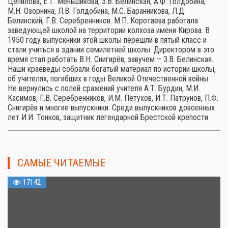
Цепилова, Е.Т. Меньшикова, З.В. Белинская, А.Ф. Голдобина,
М.Н. Озорнина, Л.В. Голдобина, М.С. Баранникова, Л.Д.
Белинский, Г.В. Серебренников. М.П. Коротаева работала
заведующей школой на территории колхоза имени Кирова. В
1950 году выпускники этой школы перешли в пятый класс и
стали учиться в здании семилетней школы. Директором в это
время стал работать В.Н. Снигирёв, завучем – З.В. Белинская.
Наши краеведы собрали богатый материал по истории школы,
об учителях, погибших в годы Великой Отечественной войны.
Не вернулись с полей сражений учителя А.Т. Бурдин, М.И.
Касимов, Г.В. Серебренников, И.М. Петухов, И.Т. Патрунов, П.Ф.
Снигирёв и многие выпускники. Среди выпускников довоенных
лет И.И. Тонков, защитник легендарной Брестской крепости.
САМЫЕ ЧИТАЕМЫЕ
17142