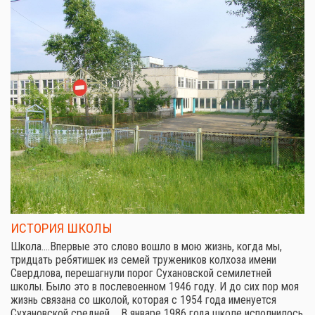
ИСТОРИЯ ШКОЛЫ
Школа.…Впервые это слово вошло в мою жизнь, когда мы,
тридцать ребятишек из семей тружеников колхоза имени
Свердлова, перешагнули порог Сухановской семилетней
школы. Было это в послевоенном 1946 году. И до сих пор моя
жизнь связана со школой, которая с 1954 года именуется
Сухановской средней.… В январе 1986 года школе исполнилось