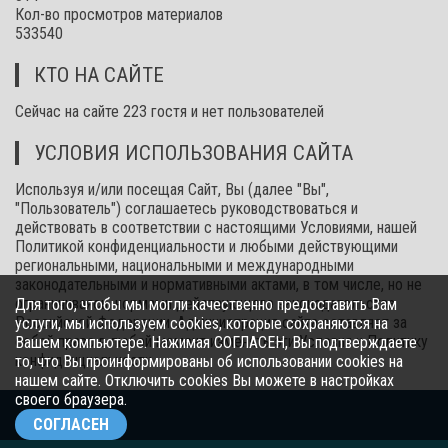
Кол-во просмотров материалов
533540
КТО НА САЙТЕ
Сейчас на сайте 223 гостя и нет пользователей
УСЛОВИЯ ИСПОЛЬЗОВАНИЯ САЙТА
Используя и/или посещая Сайт, Вы (далее "Вы",
"Пользователь") соглашаетесь руководствоваться и
действовать в соответствии с настоящими Условиями, нашей
Политикой конфиденциальности и любыми действующими
региональными, национальными и международными
законодательными и нормативными актами, в том числе, но не
ограничиваясь, нормами действующего законодательства
Для того, чтобы мы могли качественно предоставить Вам
Российской Федерации. Администрация сайта оставляет за
услуги, мы используем cookies, которые сохраняются на
собой право в любой момент изменять эти Условия и Политику
Вашем компьютере. Нажимая СОГЛАСЕН, Вы подтверждаете
конфиденциальности.
то, что Вы проинформированы об использовании cookies на
нашем сайте. Отключить cookies Вы можете в настройках
своего браузера.
© 2026.
СОГЛАСЕН