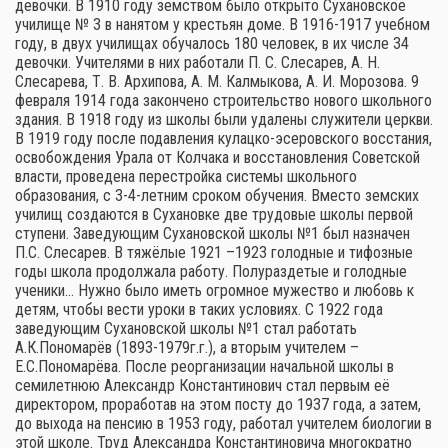
девочки. В 1910 году земством было открыто Сухановское
училище № 3 в нанятом у крестьян доме. В 1916-1917 учебном
году, в двух училищах обучалось 180 человек, в их числе 34
девочки. Учителями в них работали П. С. Слесарев, А. Н.
Слесарева, Т. В. Архипова, А. М. Калмыкова, А. И. Морозова. 9
февраля 1914 года закончено строительство нового школьного
здания. В 1918 году из школы были удалены служители церкви.
В 1919 году после подавления кулацко-эсеровского восстания,
освобождения Урала от Колчака и восстановления Советской
власти, проведена перестройка системы школьного
образования, с 3-4-летним сроком обучения. Вместо земских
училищ создаются в Сухановке две трудовые школы первой
ступени. Заведующим Сухановской школы №1 был назначен
П.С. Слесарев. В тяжёлые 1921 –1923 голодные и тифозные
годы школа продолжала работу. Полураздетые и голодные
ученики… Нужно было иметь огромное мужество и любовь к
детям, чтобы вести уроки в таких условиях. С 1922 года
заведующим Сухановской школы №1 стал работать
А.К.Пономарёв (1893-1979г.г.), а вторым учителем –
Е.С.Пономарёва. После реорганизации начальной школы в
семилетнюю Александр Константинович стал первым её
директором, проработав на этом посту до 1937 года, а затем,
до выхода на пенсию в 1953 году, работал учителем биологии в
этой школе. Труд Александра Константиновича многократно