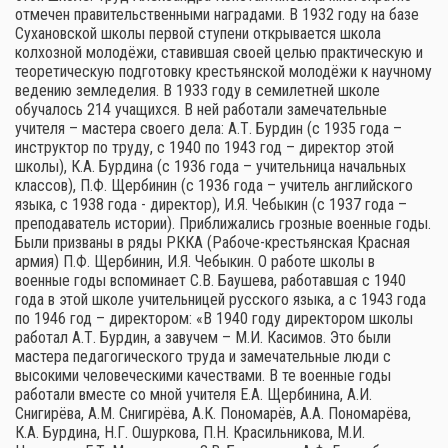
отмечен правительственными наградами. В 1932 году на базе
Сухановской школы первой ступени открывается школа
колхозной молодёжи, ставившая своей целью практическую и
теоретическую подготовку крестьянской молодёжи к научному
ведению земледелия. В 1933 году в семилетней школе
обучалось 214 учащихся. В ней работали замечательные
учителя – мастера своего дела: А.Т. Бурдин (с 1935 года –
инструктор по труду, с 1940 по 1943 год – директор этой
школы), К.А. Бурдина (с 1936 года – учительница начальных
классов), П.Ф. Щербинин (с 1936 года – учитель английского
языка, с 1938 года - директор), И.Я. Чебыкин (с 1937 года –
преподаватель истории). Приближались грозные военные годы.
Были призваны в ряды РККА (Рабоче-крестьянская Красная
армия) П.Ф. Щербинин, И.Я. Чебыкин. О работе школы в
военные годы вспоминает С.В. Баушева, работавшая с 1940
года в этой школе учительницей русского языка, а с 1943 года
по 1946 год – директором: «В 1940 году директором школы
работал А.Т. Бурдин, а завучем – М.И. Касимов. Это были
мастера педагогического труда и замечательные люди с
высокими человеческими качествами. В те военные годы
работали вместе со мной учителя Е.А. Щербинина, А.И.
Снигирёва, А.М. Снигирёва, А.К. Пономарёв, А.А. Пономарёва,
К.А. Бурдина, Н.Г. Ошуркова, П.Н. Красильникова, М.И.