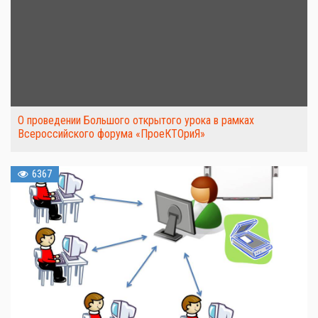
О проведении Большого открытого урока в рамках
Всероссийского форума «ПроеКТОриЯ»
6367