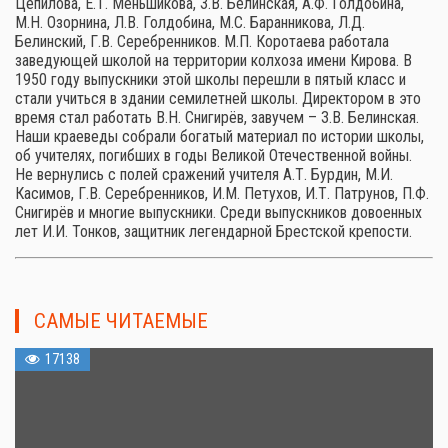
Цепилова, Е.Т. Меньшикова, З.В. Белинская, А.Ф. Голдобина,
М.Н. Озорнина, Л.В. Голдобина, М.С. Баранникова, Л.Д.
Белинский, Г.В. Серебренников. М.П. Коротаева работала
заведующей школой на территории колхоза имени Кирова. В
1950 году выпускники этой школы перешли в пятый класс и
стали учиться в здании семилетней школы. Директором в это
время стал работать В.Н. Снигирёв, завучем – З.В. Белинская.
Наши краеведы собрали богатый материал по истории школы,
об учителях, погибших в годы Великой Отечественной войны.
Не вернулись с полей сражений учителя А.Т. Бурдин, М.И.
Касимов, Г.В. Серебренников, И.М. Петухов, И.Т. Патрунов, П.Ф.
Снигирёв и многие выпускники. Среди выпускников довоенных
лет И.И. Тонков, защитник легендарной Брестской крепости.
САМЫЕ ЧИТАЕМЫЕ
17138