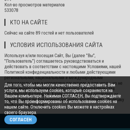
Кол-во просмотров материалов
533078
КТО НА САЙТЕ
Сейчас на сайте 89 гостей и нет пользователей
УСЛОВИЯ ИСПОЛЬЗОВАНИЯ САЙТА
Используя и/или посещая Сайт, Вы (далее "Вы",
"Пользователь") соглашаетесь руководствоваться и
действовать в соответствии с настоящими Условиями, нашей
Политикой конфиденциальности и любыми действующими
региональными, национальными и международными
законодательными и нормативными актами, в том числе, но не
Для того, чтобы мы могли качественно предоставить Вам
ограничиваясь, нормами действующего законодательства
услуги, мы используем cookies, которые сохраняются на
Российской Федерации. Администрация сайта оставляет за
Вашем компьютере. Нажимая СОГЛАСЕН, Вы подтверждаете
собой право в любой момент изменять эти Условия и Политику
то, что Вы проинформированы об использовании cookies на
конфиденциальности.
нашем сайте. Отключить cookies Вы можете в настройках
своего браузера.
СОГЛАСЕН
© 2026.