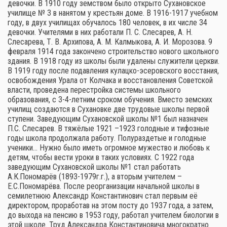
девочки. В 1910 году земством было открыто Сухановское
училище № 3 в нанятом у крестьян доме. В 1916-1917 учебном
году, в двух училищах обучалось 180 человек, в их числе 34
девочки. Учителями в них работали П. С. Слесарев, А. Н.
Слесарева, Т. В. Архипова, А. М. Калмыкова, А. И. Морозова. 9
февраля 1914 года закончено строительство нового школьного
здания. В 1918 году из школы были удалены служители церкви.
В 1919 году после подавления кулацко-эсеровского восстания,
освобождения Урала от Колчака и восстановления Советской
власти, проведена перестройка системы школьного
образования, с 3-4-летним сроком обучения. Вместо земских
училищ создаются в Сухановке две трудовые школы первой
ступени. Заведующим Сухановской школы №1 был назначен
П.С. Слесарев. В тяжёлые 1921 –1923 голодные и тифозные
годы школа продолжала работу. Полураздетые и голодные
ученики… Нужно было иметь огромное мужество и любовь к
детям, чтобы вести уроки в таких условиях. С 1922 года
заведующим Сухановской школы №1 стал работать
А.К.Пономарёв (1893-1979г.г.), а вторым учителем –
Е.С.Пономарёва. После реорганизации начальной школы в
семилетнюю Александр Константинович стал первым её
директором, проработав на этом посту до 1937 года, а затем,
до выхода на пенсию в 1953 году, работал учителем биологии в
этой школе. Труд Александра Константиновича многократно