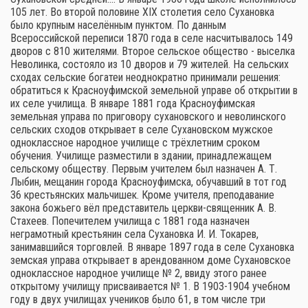
105 лет. Во второй половине XIX столетия село Сухановка
было крупным населённым пунктом. По данным
Всероссийской переписи 1870 года в селе насчитывалось 149
дворов с 810 жителями. Второе сельское общество - выселка
Неволинка, состояло из 10 дворов и 79 жителей. На сельских
сходах сельские богатеи неоднократно принимали решения:
обратиться к Красноуфимской земельной управе об открытии в
их селе училища. В январе 1881 года Красноуфимская
земельная управа по приговору сухановского и неволинского
сельских сходов открывает в селе Сухановском мужское
одноклассное народное училище с трёхлетним сроком
обучения. Училище разместили в здании, принадлежащем
сельскому обществу. Первым учителем был назначен А. Т.
Лыбин, мещанин города Красноуфимска, обучавший в тот год
36 крестьянских мальчишек. Кроме учителя, преподавание
закона божьего вёл представитель церкви-священник А. В.
Стахеев. Попечителем училища с 1881 года назначен
неграмотный крестьянин села Сухановка И. И. Токарев,
занимавшийся торговлей. В январе 1897 года в селе Сухановка
земская управа открывает в арендованном доме Сухановское
одноклассное народное училище № 2, ввиду этого ранее
открытому училищу присваивается № 1. В 1903-1904 учебном
году в двух училищах учеников было 61, в том числе три