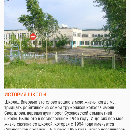
ИСТОРИЯ ШКОЛЫ
Школа.…Впервые это слово вошло в мою жизнь, когда мы,
тридцать ребятишек из семей тружеников колхоза имени
Свердлова, перешагнули порог Сухановской семилетней
школы. Было это в послевоенном 1946 году. И до сих пор моя
жизнь связана со школой, которая с 1954 года именуется
Сухановской средней.… В январе 1986 года школе исполнилось