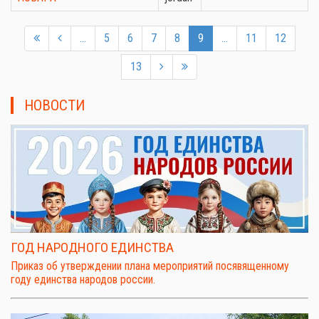
...
5
6
7
8
9
...
11
12
13
НОВОСТИ
ГОД НАРОДНОГО ЕДИНСТВА
Приказ об утверждении плана мероприятий посявященному
году единства народов россии.